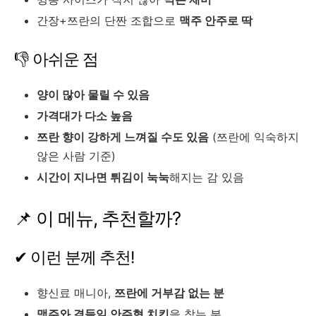
간장+쯔란의 단짠 조합으로
맥주 안주로 딱
👎 아쉬운 점
양이 많아 물릴 수 있음
가격대가 다소 높음
쯔란 향이 강하게 느껴질 수도 있음
(쯔란에 익숙하지
않은 사람 기준)
시간이 지나면 튀김이 눅눅
해지는 감 있음
📌 이 메뉴, 추천할까?
✔ 이런 분께 추천!
향신료 매니아,
쯔란에 거부감 없는 분
맥주와 곁들일 안주형 치킨
을 찾는 분