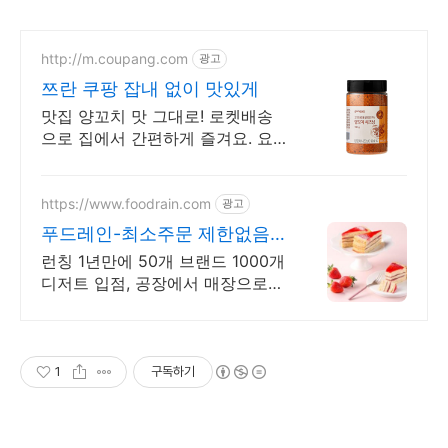
http://m.coupang.com
광고
쯔란 쿠팡 잡내 없이 맛있게
맛집 양꼬치 맛 그대로! 로켓배송
으로 집에서 간편하게 즐겨요. 요
리 초보도 OK! 삼겹살, 닭고기, 볶
음밥까지 만능 시즈닝!
https://www.foodrain.com
광고
푸드레인-최소주문 제한없음
브랜드 상관없이 교차주문OK
런칭 1년만에 50개 브랜드 1000개
디저트 입점, 공장에서 매장으로
직배송.
1
구독하기