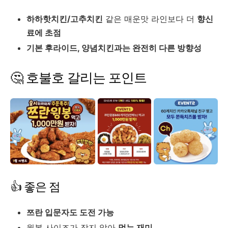
하하핫치킨/고추치킨
같은 매운맛 라인보다 더
향신
료에 초점
기본 후라이드, 양념치킨과는 완전히 다른 방향성
🤔 호불호 갈리는 포인트
👍 좋은 점
쯔란 입문자도 도전 가능
윙봉 사이즈가 작지 않아
먹는 재미