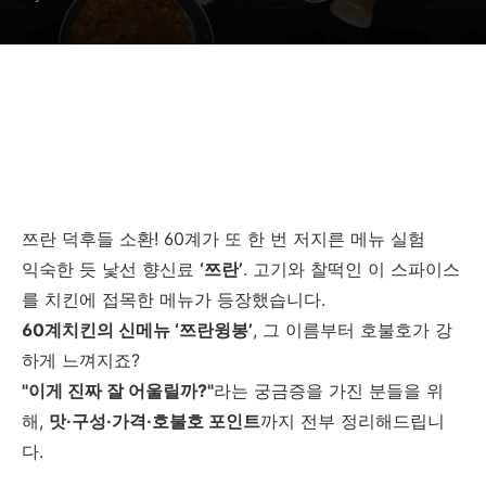
쯔란 덕후들 소환! 60계가 또 한 번 저지른 메뉴 실험
익숙한 듯 낯선 향신료
‘쯔란’
. 고기와 찰떡인 이 스파이스
를 치킨에 접목한 메뉴가 등장했습니다.
60계치킨의 신메뉴 ‘쯔란윙봉’
, 그 이름부터 호불호가 강
하게 느껴지죠?
"이게 진짜 잘 어울릴까?"
라는 궁금증을 가진 분들을 위
해,
맛·구성·가격·호불호 포인트
까지 전부 정리해드립니
다.