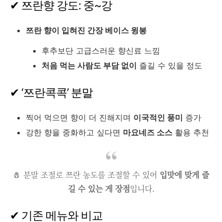
✔ 쯔란향 강도: 중~강
쯔란 향이 입혀진 간장 베이스 윙봉
후추보단 고급스러운 향신료 느낌
처음 먹는 사람도 부담 없이
즐길 수 있을 정도
✔ ‘쯔란콕콕’ 분말
찍어 먹으면 향이 더 진해지며
이국적인 풍미
증가
강한 향을 중화하고 싶다면
마요네즈 소스
활용 추천
🧂 분말 조절로 쯔란 농도를 조절할 수 있어
입맛에 맞게 즐
길 수 있는 게 장점
입니다.
✔ 기존 메뉴와 비교