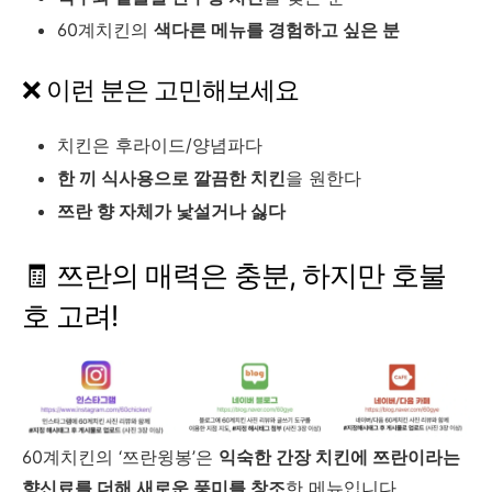
60계치킨의
색다른 메뉴를 경험하고 싶은 분
❌ 이런 분은 고민해보세요
치킨은 후라이드/양념파다
한 끼 식사용으로 깔끔한 치킨
을 원한다
쯔란 향 자체가 낯설거나 싫다
🧾 쯔란의 매력은 충분, 하지만 호불
호 고려!
60계치킨의 ‘쯔란윙봉’은
익숙한 간장 치킨에 쯔란이라는
향신료를 더해 새로운 풍미를 창조
한 메뉴입니다.