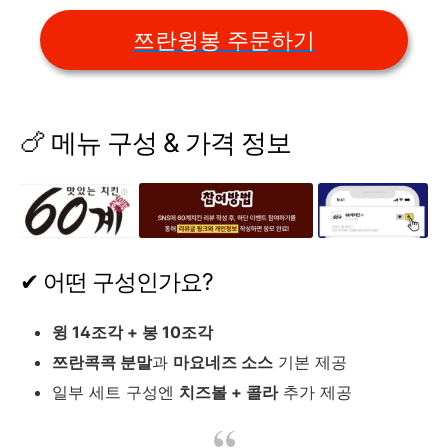
쯔란윙봉 주문하기
🍗 메뉴 구성 & 가격 정보
✔ 어떤 구성인가요?
윙 14조각 + 봉 10조각
쯔란콕콕 분말
과
마요네즈 소스
기본 제공
일부 세트 구성엔
치즈볼 + 콜라
추가 제공