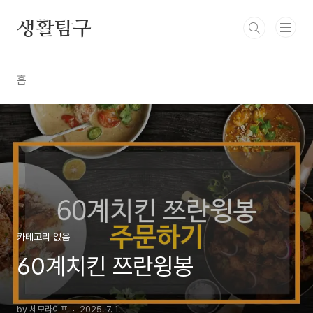
본문 바로가기
생활탐구
홈
카테고리 없음
60계치킨 쯔란윙봉
by 세모라이프
2025. 7. 1.